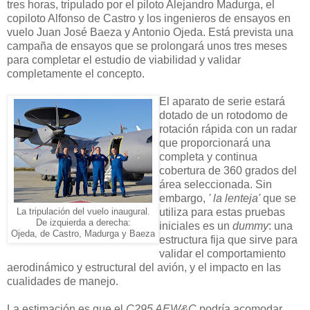
tres horas, tripulado por el piloto Alejandro Madurga, el
copiloto Alfonso de Castro y los ingenieros de ensayos en
vuelo Juan José Baeza y Antonio Ojeda. Está prevista una
campaña de ensayos que se prolongará unos tres meses
para completar el estudio de viabilidad y validar
completamente el concepto.
El aparato de serie estará
dotado de un rotodomo de
rotación rápida con un radar
que proporcionará una
completa y continua
cobertura de 360 grados del
área seleccionada. Sin
embargo,
' la lenteja'
que se
utiliza para estas pruebas
La tripulación del vuelo inaugural.
De izquierda a derecha:
iniciales es un
dummy
: una
Ojeda, de Castro, Madurga y Baeza
estructura fija que sirve para
validar el comportamiento
aerodinámico y estructural del avión, y el impacto en las
cualidades de manejo.
La estimación es que el
C295 AEW&C
podría acomodar