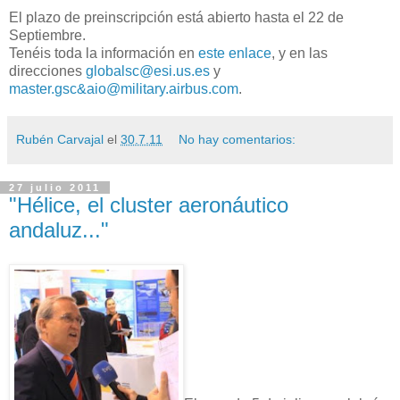
El plazo de preinscripción está abierto hasta el 22 de
Septiembre.
Tenéis toda la información en
este enlace
, y en las
direcciones
globalsc@esi.us.es
y
master.gsc&aio@military.airbus.com
.
Rubén Carvajal
el
30.7.11
No hay comentarios:
27 julio 2011
"Hélice, el cluster aeronáutico
andaluz..."