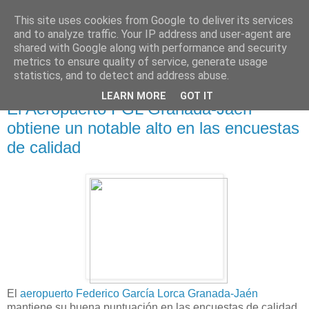
This site uses cookies from Google to deliver its services
and to analyze traffic. Your IP address and user-agent are
shared with Google along with performance and security
metrics to ensure quality of service, generate usage
statistics, and to detect and address abuse.
LEARN MORE
GOT IT
22 diciembre 2011
El Aeropuerto FGL Granada-Jaén
obtiene un notable alto en las encuestas
de calidad
El
aeropuerto Federico García Lorca Granada-Jaén
mantiene su buena puntuación en las encuestas de calidad