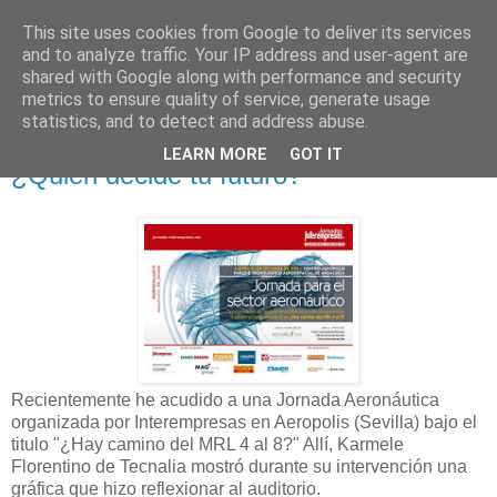
This site uses cookies from Google to deliver its services
and to analyze traffic. Your IP address and user-agent are
shared with Google along with performance and security
metrics to ensure quality of service, generate usage
statistics, and to detect and address abuse.
LEARN MORE
GOT IT
26 diciembre 2015
¿Quién decide tu futuro?
Recientemente he acudido a una Jornada Aeronáutica
organizada por Interempresas en Aeropolis (Sevilla) bajo el
titulo "¿Hay camino del MRL 4 al 8?" Allí, Karmele
Florentino de Tecnalia mostró durante su intervención una
gráfica que hizo reflexionar al auditorio.