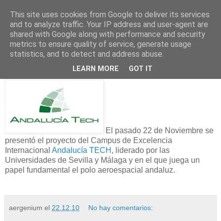
This site uses cookies from Google to deliver its services
and to analyze traffic. Your IP address and user-agent are
shared with Google along with performance and security
22 diciembre 2010
metrics to ensure quality of service, generate usage
Andalucía TECH: del 'made in
statistics, and to detect and address abuse.
Andalucia' al 'thought in Andalucia'
LEARN MORE
GOT IT
El pasado 22 de Noviembre se
presentó el proyecto del Campus de Excelencia
Internacional
Andalucía TECH
, liderado por las
Universidades de Sevilla y Málaga y en el que juega un
papel fundamental el polo aeroespacial andaluz.
aergenium
el
22.12.10
No hay comentarios: