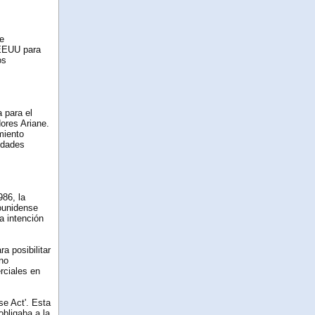
de
 EEUU para
os
 para el
ores Ariane.
miento
idades
986, la
ounidense
a intención
a posibilitar
no
rciales en
e Act'. Esta
obligaba a la