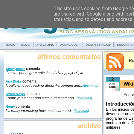
This site uses cookies from Google to 
are shared with Google along with per
statistics, and to detect and address
INICIO
BLOG
DIRECTORIO
ACERCA DE...
ADMINISTRADOR
SUSCRIPC
últimos comentarios
Re
comenta
Anonymous
Gracias por el gran artículo.شركة ترميم حمامات
12
comenta
Aria Blake
Wiki
JUN
I really enjoyed reading about Aergenium and...
(leer mas)
2008
comenta
Owen Rojas
Primer
Thank you for sharing such a detailed and...
(leer mas)
Introducció
comenta
Henry
En los inicios 
It’s really interesting how much care and...
(leer mas)
desarrollar un p
programa de Est
contexto de la 
archivo
militares.