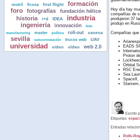
formación
first flight
motril
ficosa
Hoy día hay muc
foro
fotografías
fundación hélice
compañías de sa
industria
historia
i+d
IDEA
produjeron 37 l
produjo en Rus
ingeniería
innovación
lean
roll-out
sacesa
Compañías que a
master
manufacturing
política
sevilla
UAV
trucos web
subcontratación
Arianespa
universidad
web 2.0
EADS SP
video
vídeo
Internati
Proton d
Lockheed
Orbital S
RSC Ener
Sea Launc
SpaceX, q
Starsem,
Escrito 
Etiquetas:
espac
Entradas relacio
Rolls-Roy