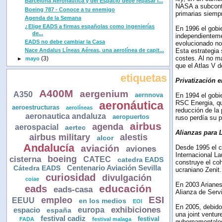
Barcelona Aeronáutica y del Espacio debe repasar l...
NASA a subcontr
Boeing 787 - Conoce a tu enemigo
primarias siemp
Agenda de la Semana
¿Elige EADS a firmas españolas como ingenierías
En 1996 el gobi
de...
independientem
EADS no debe cambiar la Casa
evolucionado no 
Nace Andalus Líneas Aéreas, una aerolínea de capit...
Esta estrategia 
costes. Al no ma
(3)
►
mayo
que el Atlas V 
etiquetas
Privatización 
A400M
aergenium
A350
aernnova
En 1994 el gobi
RSC Energia, qu
aeronáutica
aeroestructuras
aerolíneas
reducción de la
aeronautica andaluza
aeropuertos
ruso perdía su p
airbus
agenda
aerospacial
aertec
Alianzas para 
airbus military
alestis
alcor
Andalucía
aviación
Desde 1995 el c
aviones
Internacional L
boeing
cisterna
CATEC
catedra EADS
construye el coh
Centenario Aviación Sevilla
Cátedra EADS
ucraniano Zenit.
curiosidad
divulgación
coiae
En 2003 Arianes
educación
eads
eads-casa
Alianza de Serv
ESI
empleo
EEUU
en los medios
EOI
En 2005, debido
europa
exhibiciones
espacio
españa
una joint ventu
festival cadiz
festival
FADA
festival malaga
gubernamentale