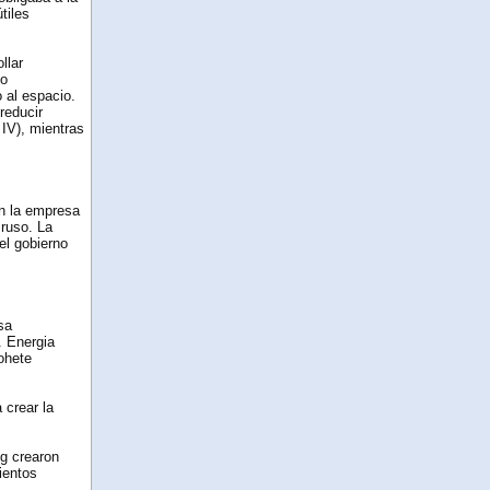
tiles
llar
to
 al espacio.
reducir
 IV), mientras
en la empresa
 ruso. La
el gobierno
sa
. Energia
ohete
 crear la
g crearon
ientos