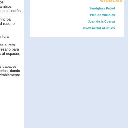
tos
cambios
Sandglass Patrol
ta situación.
Plan de Vuelo.es
incipal
Juan de la Cuerva
l ruso, el
www.AeRoLoCoS.eS
entura
e al reto.
cesario para
s al espacio,
as capaces
erlos, dando
vitablemente