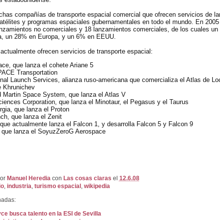
has compañías de transporte espacial comercial que ofrecen servicios de l
télites y programas espaciales gubernamentales en todo el mundo. En 2005
anzamientos no comerciales y 18 lanzamientos comerciales, de los cuales u
ia, un 28% en Europa, y un 6% en EEUU.
ctualmente ofrecen servicios de transporte espacial:
ce, que lanza el cohete Ariane 5
ACE Transportation
onal Launch Services, alianza ruso-americana que comercializa el Atlas de Lo
e Khrunichev
 Martin Space System, que lanza el Atlas V
ciences Corporation, que lanza el Minotaur, el Pegasus y el Taurus
gia, que lanza el Proton
h, que lanza el Zenit
ue actualmente lanza el Falcon 1, y desarrolla Falcon 5 y Falcon 9
 que lanza el SoyuzZeroG Aerospace
por
Manuel Heredia
con
Las cosas claras
el
12.6.08
io
,
industria
,
turismo espacial
,
wikipedia
nadas:
ce busca talento en la ESI de Sevilla