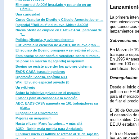
El motor del A400M instalado y rodando en un
Lanzamient
Hércu...
Una curiosidad
La primera inter
Curso Gratuito de Diseño y Cálculo Aeronáutico en ...
comunicaciones 
[agenda] "Roll-out" del nuevo Airbus A400M
que consorcios c
Nueva oferta de empleo en EADS-CASA: personal de
lanzamientos se
T...
Política, Historia, y aviones cisterna
Subvenciones 
Luz verde a la creación de Alestis, un nuevo gran ...
En Marzo de 198
El recurso de Boeing prospera y se reabrirá el con...
transporte espac
Esta noche se conocerá el veredicto sobre el recur...
En 1995 Arianes
Se pone en marcha la [agenda] aergenium
número 100 de u
Boeing se resiste a perder los aviones cisterna
científicas, téc
EADS-CASA busca ingenieros
Operación Sacesa, capítulo N+1
Desregulación
Wiki: El vuelo espacial privado (I)
Desde el inicio 
Un wiki-reto
política de EEU
Sobre la iniciativa privada en el espacio
para el mercado
Enlaces para aficionados a la aviación
de fijar el prec
ABC: EADS CASA aumenta en 161 trabajadores su
plan...
El 30 de Octubr
El papel de la Universidad
el desarrollo d
Mejoras en aergenium
reutilizables. C
Hasta el Lean Manufacturing... y más allá
EEUU estaban li
A350 - Doble mala noticia para Andalucía
El 5 de Noviemb
El primer vuelo el A400M se retrasa al 31 de Agosto
ley, en un cambi