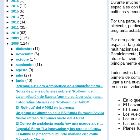
(1)
►
2018
Durante mucho t
(11)
►
2016
espaciales con f
(6)
políticos y econ
►
2015
(7)
►
2013
Por una parte, e
(34)
►
2012
aliciente, perdi
(35)
►
2011
programa estado
(63)
►
2010
(115)
►
2009
Por otra parte, 
(124)
▼
2008
espacial, la gl
(11)
►
diciembre
multinacionales,
Paralelamente, l
(6)
►
noviembre
atraer la invers
(17)
►
octubre
principalmente 
(11)
►
septiembre
(9)
►
agosto
Todos estos fac
(27)
►
julio
primero de comp
(40)
▼
junio
lugar a una nuev
[agenda] 63ª Foro Aeronáutico de Andalucía: "Infra...
en una actividad
Notas de prensa oficiales sobre el 'Roll-out' del ...
La ampliación de Sacesa 'aún no está cerrada' para...
En lo que
Fotografías oficiales del 'Roll-out' del A400M
El Lanza
El 'Roll-out' del A400M en la prensa
El Turis
Un grupo de alumnos de la ESI funda Euroavia Sevilla
Los vuelo
Nuevo retraso del primer vuelo del A400M
Los vuelo
Las esta
El Correo de andalucía regala hoy una maqueta del ...
Planes fu
[agenda] Foro: "La innovación y los retos de futur...
El A400M se presenta al mundo mañana en Sevilla
Más sobre Alestis