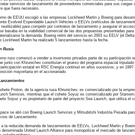
atar servicios de lanzamiento de proveedores comerciales para sus cargas ú
re que fuera necesario.
erno de EEUU escogió a las empresas Lockheed Martin y Boeing para desarro
ente Evolved Expendable Launch Vehicles o EELVs (vehículos de lanzamien
reutilizable) para competir por contratos de lanzamiento y asegurar el acceso
se basaba en la viabilidad comercial de las dos propuestas presentadas para 
terializarse la demanda, Boeing retiró del servicio en 2003 su EELV (el Delta
de Lockheed Martin ha realizado 5 lanzamientos hasta la fecha.
en Rusia
erno ruso comenzó a vender a inversores privados parte de su participación 
e junto con Khrunichev constituían el grueso del programa espacial tripulado
 participación estatal en RSC Energía continuó en años sucesivos, y en 1997 
osición mayoritaria en el accionariado.
Lanzamientos
ohete Proton, de la agencia rusa Khrunichev, es comercializado por la empre
aunch Services, mientras que el cohete Soyuz es comercializado por Starsem
ete Soyuz y es propietario de parte del proyecto Sea Launch, que utiliza el c
pace se alió con Boeing Launch Services y Mitsubitshi Industria Pesada para
icios de Lanzamiento.
 a la reducida demanda de lanzamientos de EELVs, Lockheed Martin y Boein
re denominada United Launch Alliance para monopolizar el mercado de lanzam
s estadounidense.