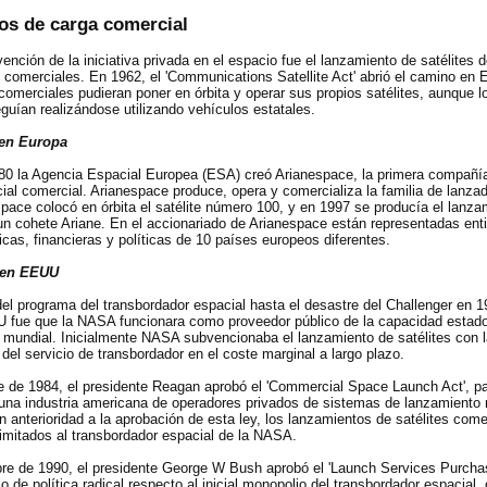
os de carga comercial
vención de la iniciativa privada en el espacio fue el lanzamiento de satélites 
comerciales. En 1962, el 'Communications Satellite Act' abrió el camino en
omerciales pudieran poner en órbita y operar sus propios satélites, aunque l
guían realizándose utilizando vehículos estatales.
en Europa
0 la Agencia Espacial Europea (ESA) creó Arianespace, la primera compañía
ial comercial. Arianespace produce, opera y comercializa la familia de lanzad
pace colocó en órbita el satélite número 100, y en 1997 se producía el lanza
n cohete Ariane. En el accionariado de Arianespace están representadas ent
nicas, financieras y políticas de 10 países europeos diferentes.
 en EEUU
del programa del transbordador espacial hasta el desastre del Challenger en 1
U fue que la NASA funcionara como proveedor público de la capacidad estad
 mundial. Inicialmente NASA subvencionaba el lanzamiento de satélites con l
io del servicio de transbordador en el coste marginal a largo plazo.
e de 1984, el presidente Reagan aprobó el 'Commercial Space Launch Act', par
e una industria americana de operadores privados de sistemas de lanzamiento 
on anterioridad a la aprobación de esta ley, los lanzamientos de satélites come
mitados al transbordador espacial de la NASA.
re de 1990, el presidente George W Bush aprobó el 'Launch Services Purchas
o de política radical respecto al inicial monopolio del transbordador espacial, 