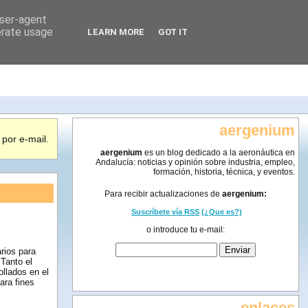
user-agent
erate usage
LEARN MORE
GOT IT
aergenium
por e-mail.
aergenium
es un blog dedicado a la aeronáutica en
Andalucía: noticias y opinión sobre industria, empleo,
formación, historia, técnica, y eventos.
Para recibir actualizaciones de
aergenium:
Suscríbete vía RSS
(¿Que es?)
o introduce tu e-mail:
rios para
Tanto el
llados en el
ara fines
enlaces