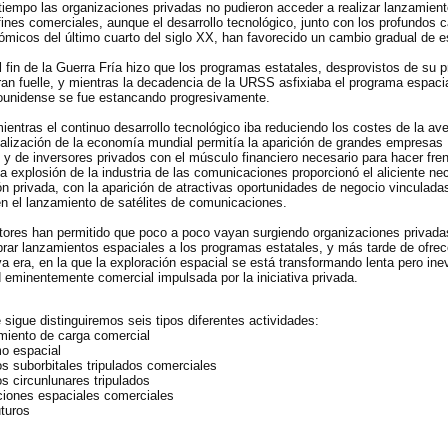
iempo las organizaciones privadas no pudieron acceder a realizar lanzamien
ines comerciales, aunque el desarrollo tecnológico, junto con los profundos 
ómicos del último cuarto del siglo XX, han favorecido un cambio gradual de es
l fin de la Guerra Fría hizo que los programas estatales, desprovistos de su pr
eran fuelle, y mientras la decadencia de la URSS asfixiaba el programa espacia
unidense se fue estancando progresivamente.
mientras el continuo desarrollo tecnológico iba reduciendo los costes de la av
obalización de la economía mundial permitía la aparición de grandes empresas
 y de inversores privados con el músculo financiero necesario para hacer frent
a explosión de la industria de las comunicaciones proporcionó el aliciente ne
ión privada, con la aparición de atractivas oportunidades de negocio vinculada
en el lanzamiento de satélites de comunicaciones.
tores han permitido que poco a poco vayan surgiendo organizaciones privad
rar lanzamientos espaciales a los programas estatales, y más tarde de ofrec
a era, en la que la exploración espacial se está transformando lenta pero ine
 eminentemente comercial impulsada por la iniciativa privada.
 sigue distinguiremos seis tipos diferentes actividades:
miento de carga comercial
mo espacial
s suborbitales tripulados comerciales
s circunlunares tripulados
ciones espaciales comerciales
turos