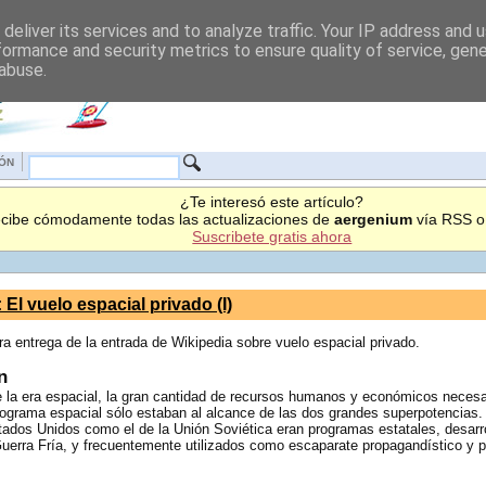
deliver its services and to analyze traffic. Your IP address and 
formance and security metrics to ensure quality of service, gen
 abuse.
IÓN
¿Te interesó este artículo?
cibe cómodamente todas las actualizaciones de
aergenium
vía RSS o 
Suscribete gratis ahora
: El vuelo espacial privado (I)
a entrega de la entrada de Wikipedia sobre vuelo espacial privado.
n
de la era espacial, la gran cantidad de recursos humanos y económicos necesa
rograma espacial sólo estaban al alcance de las dos grandes superpotencias. 
ados Unidos como el de la Unión Soviética eran programas estatales, desarro
Guerra Fría, y frecuentemente utilizados como escaparate propagandístico y p