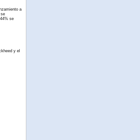
anzamiento a
 se
n 44% se
ckheed y el