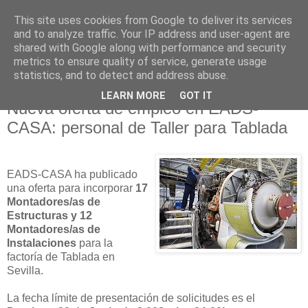
This site uses cookies from Google to deliver its services
and to analyze traffic. Your IP address and user-agent are
shared with Google along with performance and security
metrics to ensure quality of service, generate usage
statistics, and to detect and address abuse.
LEARN MORE
GOT IT
24 junio 2008
Nueva oferta de empleo en EADS-
CASA: personal de Taller para Tablada
EADS-CASA ha publicado
una oferta para incorporar
17
Montadores/as de
Estructuras y 12
Montadores/as de
Instalaciones
para la
factoría de Tablada en
Sevilla.
La fecha límite de presentación de solicitudes es el