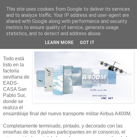
This site uses cookies from Google to deliver its services
and to analyze traffic. Your IP address and user-agent are
shared with Google along with performance and security
25 junio 2008
metrics to ensure quality of service, generate usage
El A400M se presenta al mundo
statistics, and to detect and address abuse.
mañana en Sevilla
LEARN MORE
GOT IT
Todo está
listo en la
factoría
sevillana de
EADS-
CASA San
Pablo Sur,
donde se
realiza el
ensamblaje final del nuevo transporte militar Airbus A400M.
Completamente terminado, pintado, y decorado con las
enseñas de los 9 países participantes en el consorcio, el