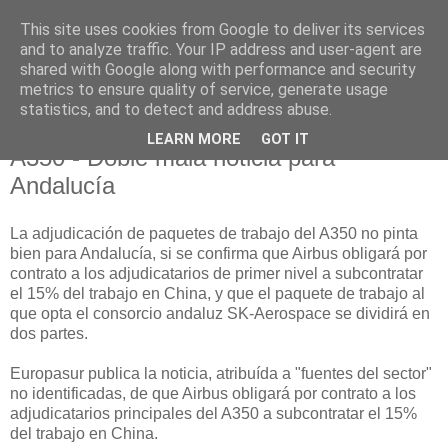
This site uses cookies from Google to deliver its services
and to analyze traffic. Your IP address and user-agent are
shared with Google along with performance and security
metrics to ensure quality of service, generate usage
statistics, and to detect and address abuse.
LEARN MORE
GOT IT
05 junio 2008
A350 - Doble mala noticia para
Andalucía
La adjudicación de paquetes de trabajo del A350 no pinta
bien para Andalucía, si se confirma que Airbus obligará por
contrato a los adjudicatarios de primer nivel a subcontratar
el 15% del trabajo en China, y que el paquete de trabajo al
que opta el consorcio andaluz SK-Aerospace se dividirá en
dos partes.
Europasur publica la noticia, atribuída a "fuentes del sector"
no identificadas, de que Airbus obligará por contrato a los
adjudicatarios principales del A350 a subcontratar el 15%
del trabajo en China.