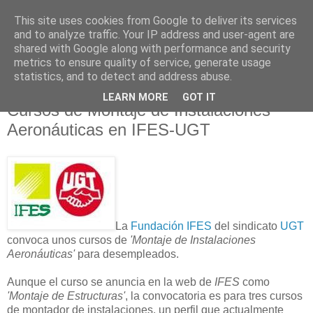
This site uses cookies from Google to deliver its services
and to analyze traffic. Your IP address and user-agent are
shared with Google along with performance and security
metrics to ensure quality of service, generate usage
statistics, and to detect and address abuse.
LEARN MORE
GOT IT
06 octubre 2008
Cursos de Montaje de Instalaciones
Aeronáuticas en IFES-UGT
La
Fundación IFES
del sindicato
UGT
convoca unos cursos de
'Montaje de Instalaciones
Aeronáuticas'
para desempleados.
Aunque el curso se anuncia en la web de
IFES
como
'Montaje de Estructuras'
, la convocatoria es para tres cursos
de montador de instalaciones, un perfil que actualmente