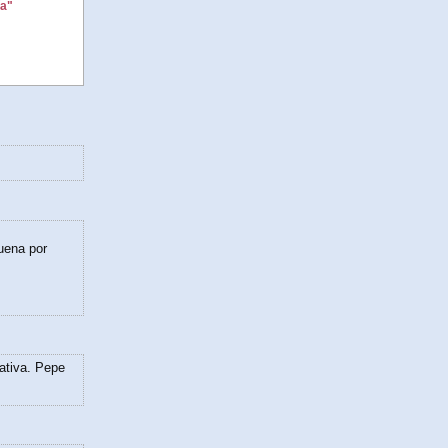
ía"
uena por
ativa. Pepe