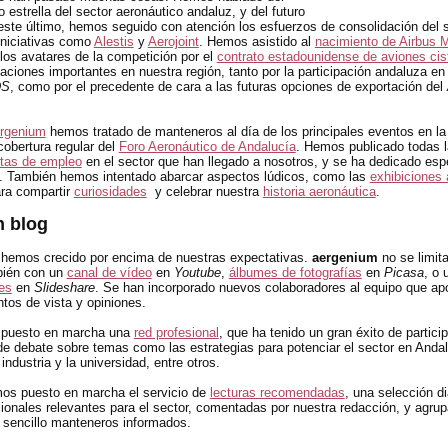
o estrella del sector aeronáutico andaluz, y del futuro
 este último, hemos seguido con atención los esfuerzos de consolidación del 
iniciativas como
Alestis
y
Aerojoint
. Hemos asistido al
nacimiento de Airbus Mi
os avatares de la competición por el
contrato estadounidense de aviones cis
aciones importantes en nuestra región, tanto por la participación andaluza en 
DS
, como por el precedente de cara a las futuras opciones de exportación del
rgenium
hemos tratado de manteneros al día de los principales eventos en la 
cobertura regular del
Foro Aeronáutico de Andalucía
. Hemos publicado todas 
rtas de empleo
en el sector que han llegado a nosotros, y se ha dedicado esp
. También hemos intentado abarcar aspectos lúdicos, como las
exhibiciones
ra compartir
curiosidades
y celebrar nuestra
historia aeronáutica
.
n blog
 hemos crecido por encima de nuestras expectativas.
aergenium
no se limita
bién con un
canal de vídeo
en
Youtube
,
álbumes de fotografías
en
Picasa
, o
es
en
Slideshare
. Se han incorporado nuevos colaboradores al equipo que ap
ntos de vista y opiniones.
puesto en marcha una
red profesional
, que ha tenido un gran éxito de partici
de debate sobre temas como las estrategias para potenciar el sector en Andal
 industria y la universidad, entre otros.
os puesto en marcha el servicio de
lecturas recomendadas
, una selección di
cionales relevantes para el sector, comentadas por nuestra redacción, y agru
sencillo manteneros informados.