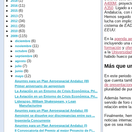
(1)
►
2018
A400M
, proyect
(11)
►
2016
A350
. Ligado a
(6)
►
2015
Andalucía, con 
(7)
►
2013
Hemos seguido l
(34)
lucha con implic
►
2012
cisterna de
EA
(35)
►
2011
EEUU
.
(63)
►
2010
(115)
▼
2009
En la
agenda ae
(6)
►
diciembre
incluyendo una 
(11)
►
noviembre
formación
y
ofe
(10)
►
octubre
a la
Universidad
(4)
►
septiembre
habido hueco pa
(3)
►
agosto
Más que u
(7)
►
julio
(9)
►
junio
En este periodo
(12)
▼
mayo
que cuenta tam
Apuntes para un Plan Aeroespacial Andaluz (III)
de presentacion
Primer aniversario de aergenium
pluralidad de pu
La Aviación en un Entorno de Crisis Económica. Pri...
La Aviación en un Entorno de Crisis Económica. Pri...
Además hemos 
Liderazgo, William Shakespeare, y Lean
servido de foro 
Manufacturing
relación entre la
Apuntes para un Plan Aeroespacial Andaluz (II)
Finalmente, hem
Aerojoint se disuelve por discrepancias entre sus ...
noticias interna
Ingeniería Concurrente
que os sea más 
Apuntes para un Plan Aeroespacial Andaluz (I)
II Convocatoria del Premio al mejor Proyecto de Fi...