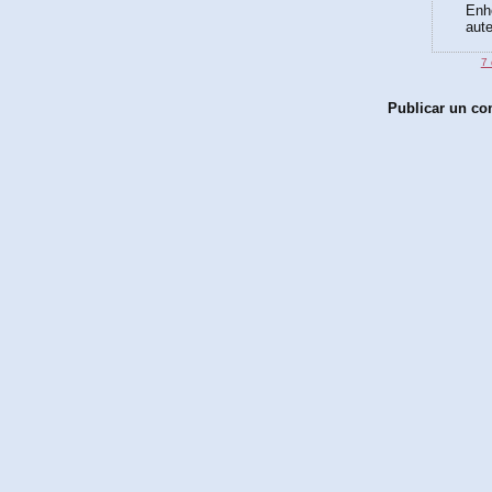
Enho
aute
7 
Publicar un co