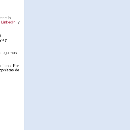
rece la
l
LinkedIn
, y
s
yo y
e seguimos
íticas. Por
agonistas de