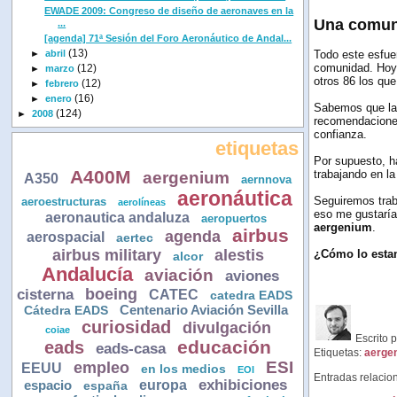
EWADE 2009: Congreso de diseño de aeronaves en la
Una comun
...
[agenda] 71ª Sesión del Foro Aeronáutico de Andal...
(13)
►
abril
Todo este esfue
comunidad. Hoy 
(12)
►
marzo
otros 86 los qu
(12)
►
febrero
(16)
►
enero
Sabemos que l
(124)
►
2008
recomendaciones
confianza.
etiquetas
Por supuesto, h
A400M
trabajando en l
aergenium
A350
aernnova
aeronáutica
Seguiremos trab
aeroestructuras
aerolíneas
eso me gustaría
aeronautica andaluza
aeropuertos
aergenium
.
airbus
agenda
aerospacial
aertec
airbus military
alestis
¿Cómo lo esta
alcor
Andalucía
aviación
aviones
boeing
cisterna
CATEC
catedra EADS
Centenario Aviación Sevilla
Cátedra EADS
curiosidad
divulgación
coiae
Escrito 
educación
eads
eads-casa
Etiquetas:
aerge
ESI
empleo
EEUU
en los medios
EOI
Entradas relacio
europa
exhibiciones
espacio
españa