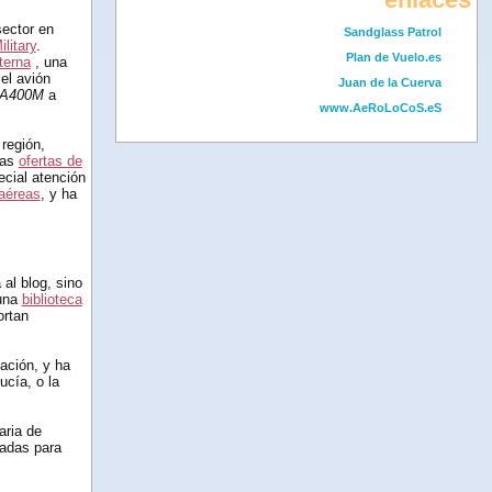
sector en
Sandglass Patrol
litary
.
Plan de Vuelo.es
terna
, una
el avión
Juan de la Cuerva
A400M
a
www.AeRoLoCoS.eS
región,
las
ofertas de
ecial atención
 aéreas
, y ha
 al blog, sino
 una
biblioteca
ortan
pación, y ha
ucía, o la
aria de
padas para