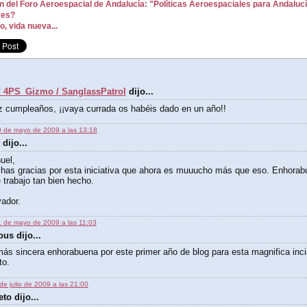
n del Foro Aeroespacial de Andalucía: "Políticas Aeroespaciales para Andaluc
res?
, vida nueva...
/ 4PS_Gizmo / SanglassPatrol
dijo...
z cumpleaños, ¡¡vaya currada os habéis dado en un año!!
 de mayo de 2009 a las 13:18
dijo...
uel,
has gracias por esta iniciativa que ahora es muuucho más que eso. Enhorab
 trabajo tan bien hecho.
ador.
 de mayo de 2009 a las 11:03
s dijo...
ás sincera enhorabuena por este primer año de blog para esta magnifica inci
to.
de julio de 2009 a las 21:00
to dijo...