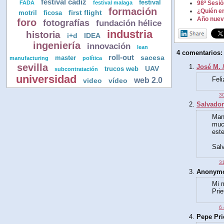
festival cadiz
festival
FADA
festival malaga
98ª Sesió
formación
¿Quién e
first flight
motril
ficosa
Año nuevo
foro
fotografías
fundación hélice
industria
historia
i+d
IDEA
ingeniería
innovación
lean
4 comentarios:
roll-out
sacesa
master
manufacturing
política
sevilla
José M. 
UAV
trucos web
subcontratación
universidad
web 2.0
Feli
video
vídeo
30
Salvador
Man
muc
este
Salv
31
Anonymou
Mi m
Prie
6 
Pepe Prie