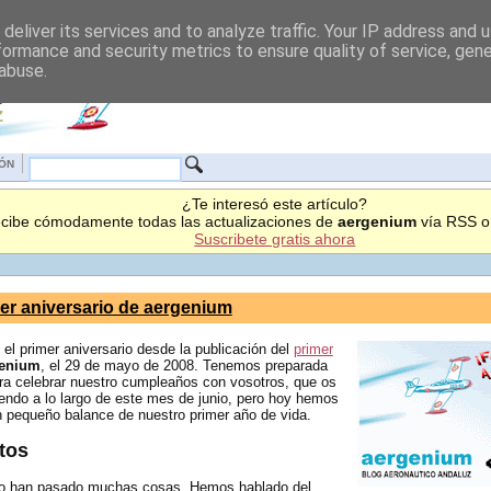
deliver its services and to analyze traffic. Your IP address and 
formance and security metrics to ensure quality of service, gen
 abuse.
IÓN
¿Te interesó este artículo?
cibe cómodamente todas las actualizaciones de
aergenium
vía RSS o 
Suscribete gratis ahora
er aniversario de aergenium
el primer aniversario desde la publicación del
primer
genium
, el 29 de mayo de 2008. Tenemos preparada
ra celebrar nuestro cumpleaños con vosotros, que os
endo a lo largo de este mes de junio, pero hoy hemos
n pequeño balance de nuestro primer año de vida.
tos
ño han pasado muchas cosas. Hemos hablado del