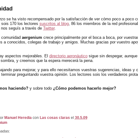
idad
rzo se ha visto recompensado por la satisfacción de ver cómo poco a poco c
sois 170 los lectores
suscritos al blog
, 86 los miembros de la red profesiona
e nos seguís a través de
Twitter
.
a comunidad
aergenium
crece principalmente por el boca a boca, por vuestra
 a conocidos, colegas de trabajo y amigos. Muchas gracias por vuestro apo
ay aspectos mejorables. El
directorio aeronáutico
sigue sin despegar, aunqu
a sombra, y creemos que la espera merecerá la pena.
ajando para mejorar, y para ello necesitamos vuestras sugerencias, ideas y cr
 terminar preguntando vuestra opinión. Los lectores sois los verdaderos prot
mos haciendo?
y sobre todo
¿Cómo podemos hacerlo mejor?
por
Manuel Heredia
con
Las cosas claras
el
30.5.09
nium
nadas: