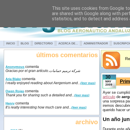
This site uses cookies from Google to 
are shared with Google along with per
statistics, and to detect and address
INICIO
BLOG
DIRECTORIO
ACERCA DE...
ADMINISTRADOR
SUSCRIPC
últimos comentarios
Re
comenta
Anonymous
Gracias por el gran artículo.شركة ترميم حمامات
30
comenta
Aria Blake
Prim
MAY
I really enjoyed reading about Aergenium and...
(leer mas)
2009
comenta
Owen Rojas
Ayer se cumplió 
Thank you for sharing such a detailed and...
(leer mas)
artículo
de
aer
una sorpresa pa
comenta
Henry
iremos descubri
It’s really interesting how much care and...
(leer mas)
querido hacer u
Un año jun
archivo
Durante este a