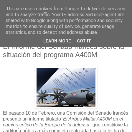
This site uses cookies from Google to deliver its services
and to analyze traffic. Your IP address and user-agent are
shared with Google along with performance and security
metrics to ensure quality of service, generate usage
statistics, and to detect and address abuse.
LEARN MORE
GOT IT
10 marzo 2009
El Informe del Senado francés sobre la
situación del programa A400M
El pasado 10 de Febrero, una Comisión del Senado francés
presentó un informe titulado
'El Airbus Militar A400M en el
camino crítico de la Europa de la defensa'
, que constituye la
auditoría pública más completa realizada hasta la fecha del