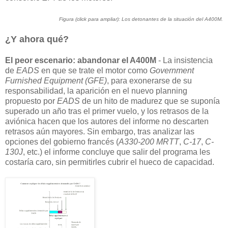
Figura (click para ampliar): Los detonantes de la situación del A400M.
¿Y ahora qué?
El peor escenario: abandonar el A400M
- La insistencia
de
EADS
en que se trate el motor como
Government
Furnished Equipment (GFE)
, para exonerarse de su
responsabilidad, la aparición en el nuevo planning
propuesto por
EADS
de un hito de madurez que se suponía
superado un año tras el primer vuelo, y los retrasos de la
aviónica hacen que los autores del informe no descarten
retrasos aún mayores. Sin embargo, tras analizar las
opciones del gobierno francés (
A330-200 MRTT
,
C-17
,
C-
130J
, etc.) el informe concluye que salir del programa les
costaría caro, sin permitirles cubrir el hueco de capacidad.