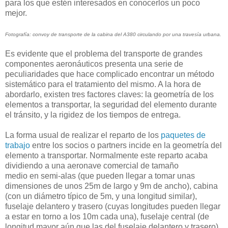
para los que estén interesados en conocerlos un poco
mejor.
Fotografía: convoy de transporte de la cabina del A380 circulando por una travesía urbana.
Es evidente que el problema del transporte de grandes
componentes aeronáuticos presenta una serie de
peculiaridades que hace complicado encontrar un método
sistemático para el tratamiento del mismo. A la hora de
abordarlo, existen tres factores claves: la geometría de los
elementos a transportar, la seguridad del elemento durante
el tránsito, y la rigidez de los tiempos de entrega.
La forma usual de realizar el reparto de los
paquetes de
trabajo
entre los socios o partners incide en la geometría del
elemento a transportar. Normalmente este reparto acaba
dividiendo a una aeronave comercial de tamaño
medio en semi-alas (que pueden llegar a tomar unas
dimensiones de unos 25m de largo y 9m de ancho), cabina
(con un diámetro típico de 5m, y una longitud similar),
fuselaje delantero y trasero (cuyas longitudes pueden llegar
a estar en torno a los 10m cada una), fuselaje central (de
longitud mayor aún que las del fuselaje delantero y trasero),