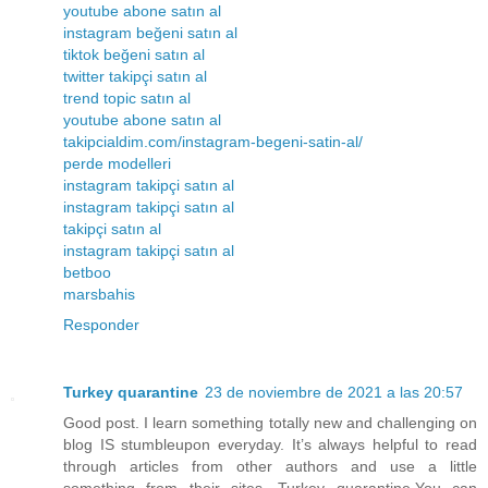
youtube abone satın al
instagram beğeni satın al
tiktok beğeni satın al
twitter takipçi satın al
trend topic satın al
youtube abone satın al
takipcialdim.com/instagram-begeni-satin-al/
perde modelleri
instagram takipçi satın al
instagram takipçi satın al
takipçi satın al
instagram takipçi satın al
betboo
marsbahis
Responder
Turkey quarantine
23 de noviembre de 2021 a las 20:57
Good post. I learn something totally new and challenging on
blog IS stumbleupon everyday. It’s always helpful to read
through articles from other authors and use a little