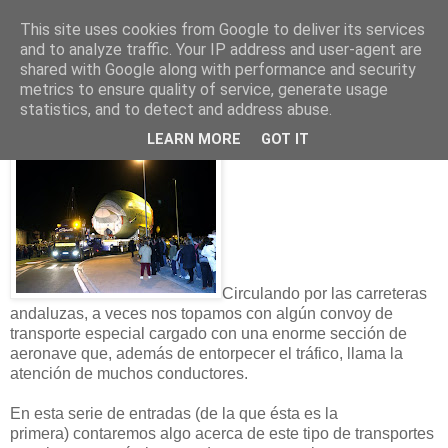
This site uses cookies from Google to deliver its services
and to analyze traffic. Your IP address and user-agent are
shared with Google along with performance and security
18 abril 2009
metrics to ensure quality of service, generate usage
El transporte de grandes secciones (I)
statistics, and to detect and address abuse.
LEARN MORE
GOT IT
Circulando por las carreteras
andaluzas, a veces nos topamos con algún convoy de
transporte especial cargado con una enorme sección de
aeronave que, además de entorpecer el tráfico, llama la
atención de muchos conductores.
En esta serie de entradas (de la que ésta es la
primera) contaremos algo acerca de este tipo de transportes