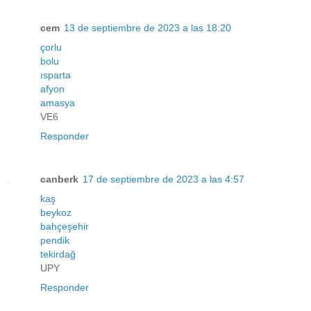
cem
13 de septiembre de 2023 a las 18:20
çorlu
bolu
ısparta
afyon
amasya
VE6
Responder
canberk
17 de septiembre de 2023 a las 4:57
kaş
beykoz
bahçeşehir
pendik
tekirdağ
UPY
Responder