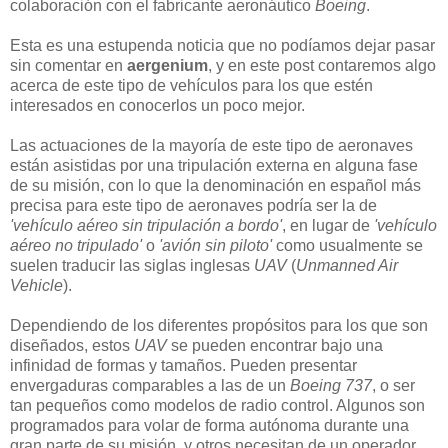
colaboración con el fabricante aeronáutico
Boeing
.
Esta es una estupenda noticia que no podíamos dejar pasar
sin comentar en
aergenium
, y en este post contaremos algo
acerca de este tipo de vehículos para los que estén
interesados en conocerlos un poco mejor.
Las actuaciones de la mayoría de este tipo de aeronaves
están asistidas por una tripulación externa en alguna fase
de su misión, con lo que la denominación en español más
precisa para este tipo de aeronaves podría ser la de
'vehículo aéreo sin tripulación a bordo'
, en lugar de
'vehículo
aéreo no tripulado'
o
'avión sin piloto'
como usualmente se
suelen traducir las siglas inglesas
UAV
(
Unmanned Air
Vehicle
).
Dependiendo de los diferentes propósitos para los que son
diseñados, estos
UAV
se pueden encontrar bajo una
infinidad de formas y tamaños. Pueden presentar
envergaduras comparables a las de un
Boeing 737
, o ser
tan pequeños como modelos de radio control. Algunos son
programados para volar de forma autónoma durante una
gran parte de su misión, y otros necesitan de un operador