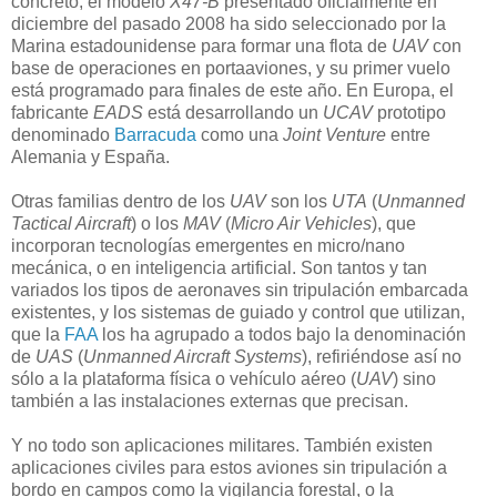
concreto, el modelo
X47-B
presentado oficialmente en
diciembre del pasado 2008 ha sido seleccionado por la
Marina estadounidense para formar una flota de
UAV
con
base de operaciones en portaaviones, y su primer vuelo
está programado para finales de este año. En Europa, el
fabricante
EADS
está desarrollando un
UCAV
prototipo
denominado
Barracuda
como una
Joint Venture
entre
Alemania y España.
Otras familias dentro de los
UAV
son los
UTA
(
Unmanned
Tactical Aircraft
) o los
MAV
(
Micro Air Vehicles
), que
incorporan tecnologías emergentes en micro/nano
mecánica, o en inteligencia artificial. Son tantos y tan
variados los tipos de aeronaves sin tripulación embarcada
existentes, y los sistemas de guiado y control que utilizan,
que la
FAA
los ha agrupado a todos bajo la denominación
de
UAS
(
Unmanned Aircraft Systems
), refiriéndose así no
sólo a la plataforma física o vehículo aéreo (
UAV
) sino
también a las instalaciones externas que precisan.
Y no todo son aplicaciones militares. También existen
aplicaciones civiles para estos aviones sin tripulación a
bordo en campos como la vigilancia forestal, o la