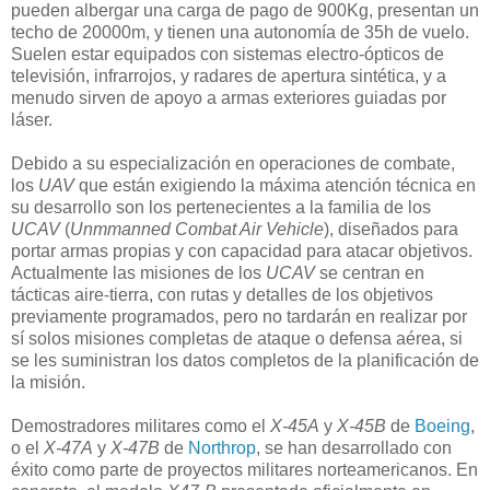
pueden albergar una carga de pago de 900Kg, presentan un
techo de 20000m, y tienen una autonomía de 35h de vuelo.
Suelen estar equipados con sistemas electro-ópticos de
televisión, infrarrojos, y radares de apertura sintética, y a
menudo sirven de apoyo a armas exteriores guiadas por
láser.
Debido a su especialización en operaciones de combate,
los
UAV
que están exigiendo la máxima atención técnica en
su desarrollo son los pertenecientes a la familia de los
UCAV
(
Unmmanned Combat Air Vehicle
), diseñados para
portar armas propias y con capacidad para atacar objetivos.
Actualmente las misiones de los
UCAV
se centran en
tácticas aire-tierra, con rutas y detalles de los objetivos
previamente programados, pero no tardarán en realizar por
sí solos misiones completas de ataque o defensa aérea, si
se les suministran los datos completos de la planificación de
la misión.
Demostradores militares como el
X-45A
y
X-45B
de
Boeing
,
o el
X-47A
y
X-47B
de
Northrop
, se han desarrollado con
éxito como parte de proyectos militares norteamericanos. En