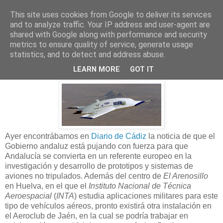
This site uses cookies from Google to deliver its services
and to analyze traffic. Your IP address and user-agent are
shared with Google along with performance and security
05 abril 2009
metrics to ensure quality of service, generate usage
Interés en Andalucía por los sistemas
statistics, and to detect and address abuse.
de aviones no tripulados
LEARN MORE
GOT IT
Ayer encontrábamos en
Diario de Cádiz
la noticia de que el
Gobierno andaluz está pujando con fuerza para que
Andalucía se convierta en un referente europeo en la
investigación y desarrollo de prototipos y sistemas de
aviones no tripulados. Además del centro de
El Arenosillo
en Huelva, en el que el
Instituto Nacional de Técnica
Aeroespacial
(
INTA
) estudia aplicaciones militares para este
tipo de vehículos aéreos, pronto existirá otra instalación en
el Aeroclub de Jaén, en la cual se podría trabajar en