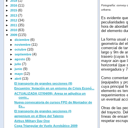
(1)
►
2018
(11)
►
2016
Fotografía: convoy d
urbana.
(6)
►
2015
(7)
►
2013
Es evidente que
(34)
►
2012
peculiaridades 
(35)
►
2011
hora de abordarl
(63)
►
2010
del elemento dur
(115)
▼
2009
La forma usual d
(6)
►
diciembre
geometría del e
(11)
►
noviembre
comercial de ta
(10)
►
octubre
largo y 9m de an
(4)
►
septiembre
trasero (cuyas l
(3)
►
agosto
mayor aún que la
(7)
►
julio
horizontal (que 
(9)
►
junio
envergadura y 7
(12)
►
mayo
Como comentam
(13)
▼
abril
(equipados y pro
El transporte de grandes secciones (II)
cuya principal f
Encuentro 'Aviación en un entorno de Crisis Econó...
elemento es teni
ACTUALIZADA (27/04/09): Aresa se adjudica un
requerimientos 
contr...
un eventual acci
Nueva convocatoria de cursos FPO de Montador de
Es...
Otras de las pec
El transporte de grandes secciones (I)
del trayecto. De
aergenium en el Blog del Talento
líneas de ensamb
respetar escrup
Airbus Military Day One
Copa Triangular de Vuelo Acrobático 2009