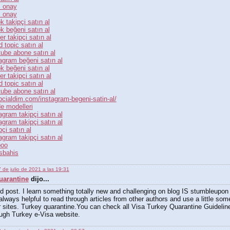
 onay
 onay
ok takipçi satın al
ok beğeni satın al
ter takipçi satın al
d topic satın al
ube abone satın al
agram beğeni satın al
ok beğeni satın al
ter takipçi satın al
d topic satın al
ube abone satın al
pcialdim.com/instagram-begeni-satin-al/
e modelleri
agram takipçi satın al
agram takipçi satın al
pçi satın al
agram takipçi satın al
boo
sbahis
 de julio de 2021 a las 19:31
uarantine
dijo...
 post. I learn something totally new and challenging on blog IS stumbleupon
 always helpful to read through articles from other authors and use a little som
r sites. Turkey quarantine.You can check all Visa Turkey Quarantine Guideli
ugh Turkey e-Visa website.