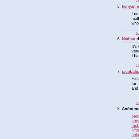
23
kenyan e
I am
real
who 
6 
Nathan
di
It's
very
Than
17
jacobale
Hell
for 
and 
11
Anónimo 
perd
sms
mob
Nftn
ank