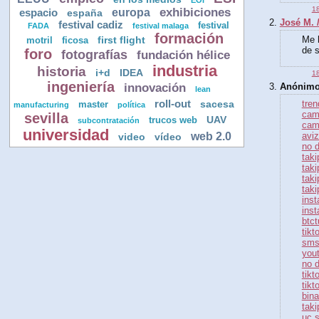
18
europa
exhibiciones
espacio
españa
José M. 
festival cadiz
festival
FADA
festival malaga
formación
Me h
first flight
motril
ficosa
de s
foro
fotografías
fundación hélice
industria
historia
i+d
IDEA
18
ingeniería
innovación
Anónimo 
lean
roll-out
sacesa
tren
master
manufacturing
política
cam
sevilla
UAV
trucos web
subcontratación
cami
universidad
web 2.0
avi
video
vídeo
no 
taki
taki
taki
taki
inst
inst
btct
tikt
sms
yout
no 
tikt
tikt
bin
taki
uc s