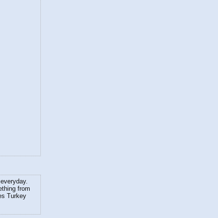
 everyday.
ething from
nes Turkey