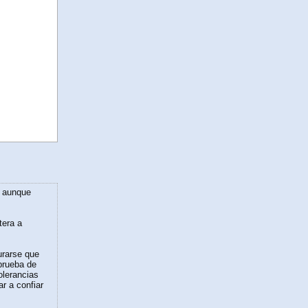
, aunque
tera a
urarse que
 prueba de
olerancias
r a confiar