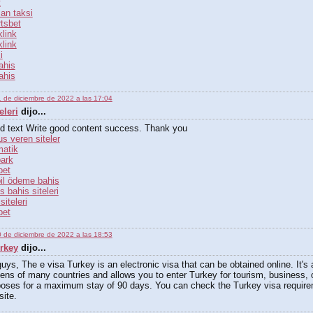
t
an taksi
tsbet
link
link
i
ahis
ahis
 de diciembre de 2022 a las 17:04
eleri
dijo...
d text Write good content success. Thank you
s veren siteler
matik
park
bet
il ödeme bahis
is bahis siteleri
siteleri
bet
 de diciembre de 2022 a las 18:53
urkey
dijo...
guys, The e visa Turkey is an electronic visa that can be obtained online. It's 
zens of many countries and allows you to enter Turkey for tourism, business, 
poses for a maximum stay of 90 days. You can check the Turkey visa require
ite.