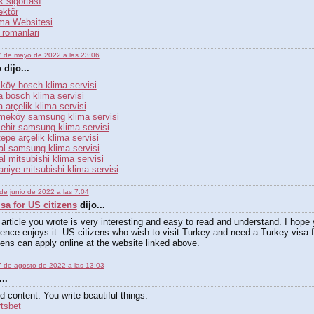
ik sigortası
ektör
ma Websitesi
 romanlari
 de mayo de 2022 a las 23:06
dijo...
köy bosch klima servisi
a bosch klima servisi
a arçelik klima servisi
meköy samsung klima servisi
ehir samsung klima servisi
epe arçelik klima servisi
al samsung klima servisi
al mitsubishi klima servisi
niye mitsubishi klima servisi
de junio de 2022 a las 7:04
sa for US citizens
dijo...
article you wrote is very interesting and easy to read and understand. I hope 
ence enjoys it. US citizens who wish to visit Turkey and need a Turkey visa 
zens can apply online at the website linked above.
 de agosto de 2022 a las 13:03
..
 content. You write beautiful things.
tsbet