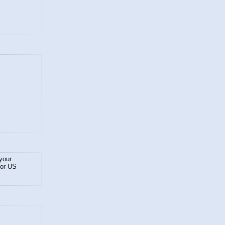
your
for US