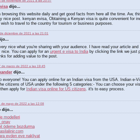
 de noviembre de 2021 a las 20:57
visa
dijo...
 browsing this website daily and get good facts from here all the time. Aw, th
ly nice post. kenyan evisa, Obtaining a Kenyan visa is quite convenient for in
wish to travel to the country for tourism or business purposes.
de diciembre de 2021 a las 21:01
jo...
 very nice what you're sharing with your audience. I have read your article and I 
 nice. You can apply for an
urgent e visa to India
by clicking the link we just 
ks for adding value to the post.
 de marzo de 2022 a las 19:45
xander
dijo...
o everyone! You can apply online for an Indian visa from the USA. Indian e-Vi
the citizens of USA under the following 5 categories:- You can choose your vi
then apply for
Indian visa online for US citizens
. it's to easy process.
 de mayo de 2022 a las 12:08
dijo...
e modelleri
 onay
il ödeme bozdurma
asilalinir.com
ara evden eve nakliyat