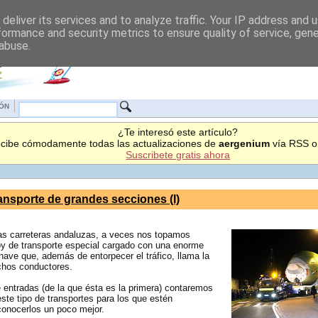
deliver its services and to analyze traffic. Your IP address and 
formance and security metrics to ensure quality of service, gen
 abuse.
IÓN
¿Te interesó este artículo?
cibe cómodamente todas las actualizaciones de
aergenium
vía RSS o 
Suscribete gratis ahora
ransporte de grandes secciones (I)
las carreteras andaluzas, a veces nos topamos
y de transporte especial cargado con una enorme
nave que, además de entorpecer el tráfico, llama la
chos conductores.
 entradas (de la que ésta es la primera) contaremos
ste tipo de transportes para los que estén
conocerlos un poco mejor.