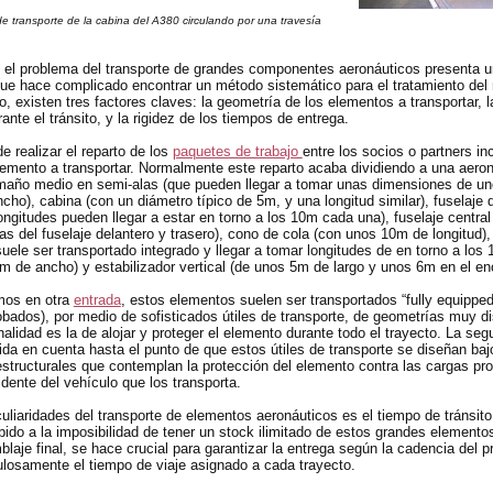
e transporte de la cabina del A380 circulando por una travesía
 el problema del transporte de grandes componentes aeronáuticos presenta u
que hace complicado encontrar un método sistemático para el tratamiento del
o, existen tres factores claves: la geometría de los elementos a transportar, 
ante el tránsito, y la rigidez de los tiempos de entrega.
e realizar el reparto de los
paquetes de trabajo
entre los socios o partners in
lemento a transportar. Normalmente este reparto acaba dividiendo a una aero
maño medio en semi-alas (que pueden llegar a tomar unas dimensiones de u
cho), cabina (con un diámetro típico de 5m, y una longitud similar), fuselaje 
ongitudes pueden llegar a estar en torno a los 10m cada una), fuselaje central
s del fuselaje delantero y trasero), cono de cola (con unos 10m de longitud), 
suele ser transportado integrado y llegar a tomar longitudes de en torno a los
m de ancho) y estabilizador vertical (de unos 5m de largo y unos 6m en el en
os en otra
entrada
, estos elementos suelen ser transportados “fully equipped
bados), por medio de sofisticados útiles de transporte, de geometrías muy di
inalidad es la de alojar y proteger el elemento durante todo el trayecto. La seg
da en cuenta hasta el punto de que estos útiles de transporte se diseñan baj
estructurales que contemplan la protección del elemento contra las cargas pr
dente del vehículo que los transporta.
uliaridades del transporte de elementos aeronáuticos es el tiempo de tránsito
bido a la imposibilidad de tener un stock ilimitado de estos grandes elemento
laje final, se hace crucial para garantizar la entrega según la cadencia del 
ulosamente el tiempo de viaje asignado a cada trayecto.