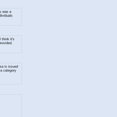
is was a
dividuals
think it's
provided.
sa is issued
sa category