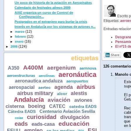
Un poco de historia de la aviación en Aeropinakes
Calendario de festivales aéreos 2009
AIAE organiza un curso de Control de
Escrito 
Configuración...
Etiquetas:
aeroes
Postgrados en el extranjero para burlar la crisis
Interés en Andalucía por los sistemas de aviones n...
Entradas relacio
(12)
►
marzo
(12)
►
febrero
Desgranam
(16)
Pensamien
►
enero
El nº15 d
(124)
►
2008
etiquetas
A400M
126 comentario
aergenium
A350
aernnova
aeronáutica
Manolo d
aeroestructuras
aerolíneas
aeronautica andaluza
aeropuertos
Este
airbus
supo
agenda
aerospacial
aertec
airbus military
alestis
alcor
El p
Andalucía
aviación
Geta
aviones
boeing
cisterna
CATEC
catedra EADS
Recu
Centenario Aviación Sevilla
Cátedra EADS
cabí
curiosidad
divulgación
tran
coiae
que 
educación
eads
eads-casa
en l
ESI
empleo
EEUU
en los medios
EOI