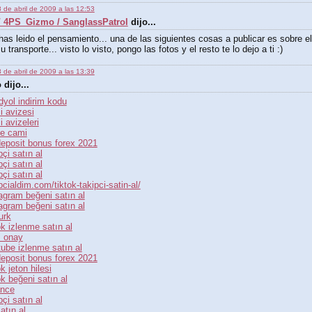
 de abril de 2009 a las 12:53
/ 4PS_Gizmo / SanglassPatrol
dijo...
as leido el pensamiento... una de las siguientes cosas a publicar es sobre el
u transporte... visto lo visto, pongo las fotos y el resto te lo dejo a ti :)
 de abril de 2009 a las 13:39
dijo...
dyol indirim kodu
i avizesi
 avizeleri
ze cami
deposit bonus forex 2021
pçi satın al
pçi satın al
pçi satın al
pcialdim.com/tiktok-takipci-satin-al/
agram beğeni satın al
agram beğeni satın al
urk
ok izlenme satın al
 onay
ube izlenme satın al
deposit bonus forex 2021
ok jeton hilesi
ok beğeni satın al
ance
pçi satın al
atın al