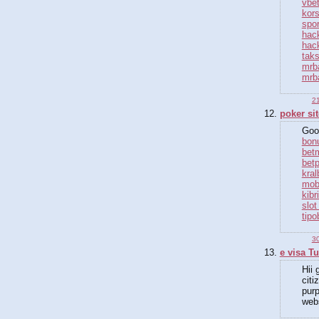
vbe
kors
spor
hack
hack
taks
mrb
mrb
21
poker sit
Goo
bonu
bet
bet
kral
mob
kibr
slot 
tipo
30
e visa T
Hii 
citi
pur
webs