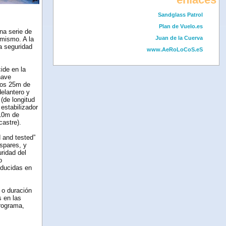
Sandglass Patrol
Plan de Vuelo.es
na serie de
Juan de la Cuerva
 mismo. A la
la seguridad
www.AeRoLoCoS.eS
cide en la
nave
nos 25m de
delantero y
 (de longitud
estabilizador
 10m de
castre).
 and tested”
spares, y
uridad del
o
oducidas en
 o duración
s en las
programa,