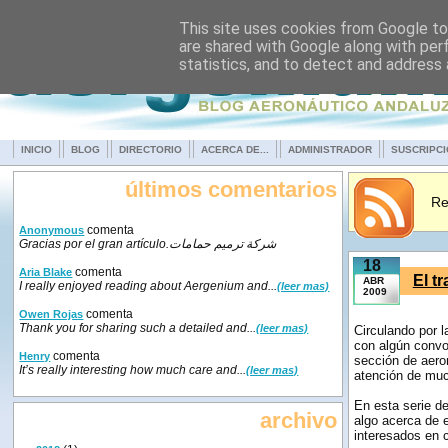
This site uses cookies from Google to 
are shared with Google along with per
statistics, and to detect and address
INICIO
BLOG
DIRECTORIO
ACERCA DE...
ADMINISTRADOR
SUSCRIPC
últimos comentarios
Re
comenta
Anonymous
Gracias por el gran artículo.شركة ترميم حمامات
18
comenta
Aria Blake
El t
ABR
I really enjoyed reading about Aergenium and...
(leer mas)
2009
comenta
Owen Rojas
Thank you for sharing such a detailed and...
(leer mas)
Circulando por 
con algún convo
comenta
Henry
sección de aero
It’s really interesting how much care and...
(leer mas)
atención de mu
En esta serie de
archivo
algo acerca de e
interesados en 