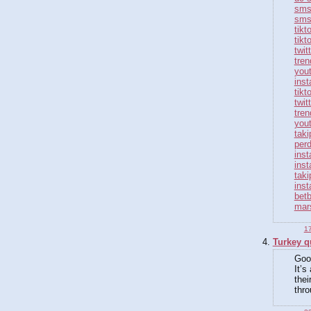
sms
sms
tikt
tikt
twit
tren
yout
inst
tikt
twit
tren
yout
taki
perd
inst
inst
taki
inst
bet
mar
17
Turkey q
Good
It’s
thei
thro