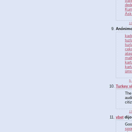
traf
ded
Kur
Ask
17
Anónimo 
kadı
tuzl
tuzl
çek
ataş
malt
kart
kart
ümra
5 
Turkey vi
The 
audi
citi
17
vbet
dijo.
Good
spor