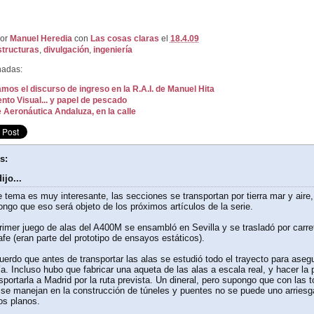
por
Manuel Heredia
con
Las cosas claras
el
18.4.09
tructuras
,
divulgación
,
ingeniería
nadas:
os el discurso de ingreso en la R.A.I. de Manuel Hita
to Visual... y papel de pescado
e Aeronáutica Andaluza, en la calle
s:
ijo...
 tema es muy interesante, las secciones se transportan por tierra mar y aire
ngo que eso será objeto de los próximos artículos de la serie.
rimer juego de alas del A400M se ensambló en Sevilla y se trasladó por carre
fe (eran parte del prototipo de ensayos estáticos).
erdo que antes de transportar las alas se estudió todo el trayecto para aseg
a. Incluso hubo que fabricar una aqueta de las alas a escala real, y hacer la
sportarla a Madrid por la ruta prevista. Un dineral, pero supongo que con las t
se manejan en la construcción de túneles y puentes no se puede uno arriesga
os planos.