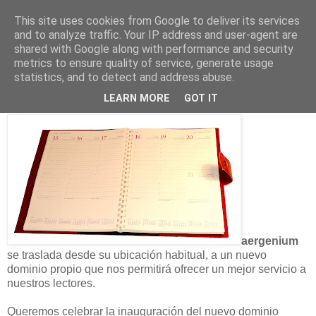
This site uses cookies from Google to deliver its services
and to analyze traffic. Your IP address and user-agent are
shared with Google along with performance and security
24 enero 2009
metrics to ensure quality of service, generate usage
Consigue gratis una agenda de
statistics, and to detect and address abuse.
escritorio con http://blog.aergenium.es
LEARN MORE
GOT IT
aergenium
se traslada desde su ubicación habitual, a un nuevo
dominio propio que nos permitirá ofrecer un mejor servicio a
nuestros lectores.
Queremos celebrar la inauguración del nuevo dominio