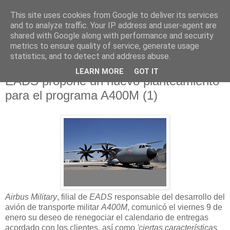
This site uses cookies from Google to deliver its services
and to analyze traffic. Your IP address and user-agent are
shared with Google along with performance and security
metrics to ensure quality of service, generate usage
statistics, and to detect and address abuse.
LEARN MORE
GOT IT
13 enero 2009
EADS propone un nuevo planteamiento
para el programa A400M (1)
Airbus Military
, filial de
EADS
responsable del desarrollo del
avión de transporte militar
A400M
, comunicó el viernes 9 de
enero su deseo de renegociar el calendario de entregas
acordado con los clientes, así como
'ciertas características