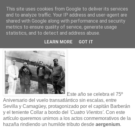
This site uses cookies from Google to deliver its services
and to analyze traffic. Your IP address and user-agent are
shared with Google along with performance and security
23 septiembre 2008
metrics to ensure quality of service, generate usage
75 Aniversario del Vuelo del Cuatro
statistics, and to detect and address abuse.
Vientos
LEARN MORE
GOT IT
Este año se celebra el 75º
Aniversario del vuelo transatlántico sin escalas, entre
Sevilla y Camagüey, protagonizado por el capitán Barberán
y el teniente Collar a bordo del
'Cuatro Vientos'
. Con este
artículo queremos unirnos a los actos conmemorativos de la
hazaña rindiendo un humilde tributo desde
aergenium
.