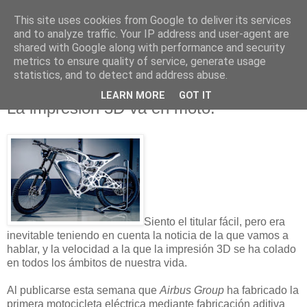
This site uses cookies from Google to deliver its services
and to analyze traffic. Your IP address and user-agent are
shared with Google along with performance and security
metrics to ensure quality of service, generate usage
statistics, and to detect and address abuse.
LEARN MORE
GOT IT
30 mayo 2016
La impresión 3D va en moto.
Siento el titular fácil, pero era
inevitable teniendo en cuenta la noticia de la que vamos a
hablar, y la velocidad a la que la impresión 3D se ha colado
en todos los ámbitos de nuestra vida.
Al publicarse esta semana que
Airbus Group
ha fabricado la
primera motocicleta eléctrica mediante fabricación aditiva