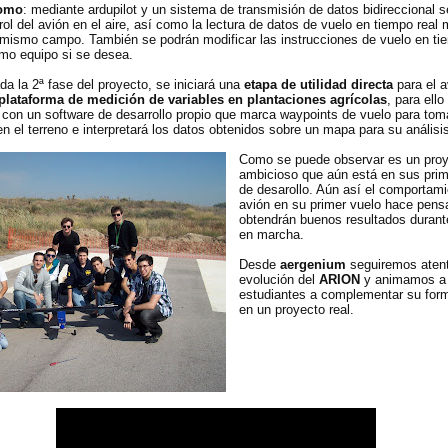
nomo
: mediante ardupilot y un sistema de transmisión de datos bidireccional s
ol del avión en el aire, así como la lectura de datos de vuelo en tiempo real
 mismo campo. También se podrán modificar las instrucciones de vuelo en ti
mo equipo si se desea.
a la 2ª fase del proyecto, se iniciará una
etapa de utilidad directa
para el a
plataforma de medición de variables en plantaciones agrícolas
, para ell
 con un software de desarrollo propio que marca waypoints de vuelo para to
n el terreno e interpretará los datos obtenidos sobre un mapa para su análisis
Como se puede observar es un pro
ambicioso que aún está en sus pri
de desarollo. Aún así el comportami
avión en su primer vuelo hace pens
obtendrán buenos resultados durant
en marcha.
Desde
aergenium
seguiremos atent
evolución del
ARION
y animamos a 
estudiantes a complementar su form
en un proyecto real.