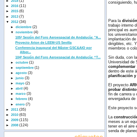
(1)
►
2018
consiguiendo, h
(11)
►
2016
(6)
►
2015
(7)
►
2013
Para la
divisió
(34)
▼
2012
trabajo interno 
(2)
►
diciembre
principal es aum
(4)
▼
noviembre
los universitari
105ª Sesión del Foro Aeroespacial de Andalucía: "A...
implantación de 
Proyecto Arion de LEEM-US Sevilla
dirigibles, etc.
Conferencia inaugural del Máster GSC&AIO por
miembros o cola
Alber...
Sin duda, con l
104ª Sesión del Foro Aeroespacial de Andalucía: “T...
Universidad de 
(1)
►
octubre
complementar 
(1)
►
septiembre
dentro de este 
(3)
►
agosto
planificación y
(3)
►
junio
(2)
►
mayo
El proyecto
AR
(4)
►
abril
probar distinto
(3)
►
marzo
fin de carrera u
envergadura de 
(4)
►
febrero
(7)
►
enero
Este proyecto se
(35)
►
2011
(63)
►
2010
La
construcción
(115)
►
2009
meses a un equi
(124)
►
2008
tener en el air
senda de planeo