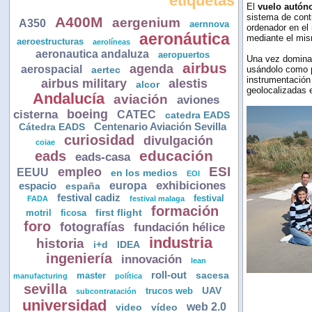
etiquetas
El
vuelo autó
sistema de contr
A400M
aergenium
A350
aernnova
ordenador en el
aeronáutica
mediante el mis
aeroestructuras
aerolíneas
aeronautica andaluza
aeropuertos
Una vez dominad
airbus
agenda
aerospacial
aertec
usándolo como
instrumentación
airbus military
alestis
alcor
geolocalizadas e
Andalucía
aviación
aviones
boeing
cisterna
CATEC
catedra EADS
Centenario Aviación Sevilla
Cátedra EADS
curiosidad
divulgación
coiae
educación
eads
eads-casa
ESI
empleo
EEUU
en los medios
EOI
europa
exhibiciones
espacio
españa
festival cadiz
festival
FADA
festival malaga
formación
first flight
motril
ficosa
foro
fotografías
fundación hélice
industria
historia
i+d
IDEA
ingeniería
innovación
lean
roll-out
sacesa
master
manufacturing
política
sevilla
UAV
trucos web
subcontratación
universidad
web 2.0
video
vídeo