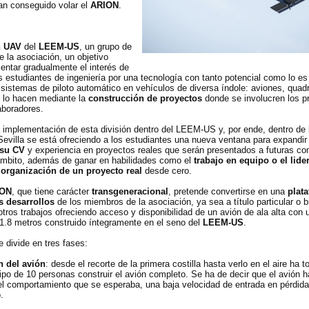
an conseguido volar el
ARION
.
n UAV
del
LEEM-US
, un grupo de
de la asociación, un objetivo
entar gradualmente el interés de
os estudiantes de ingeniería por una tecnología con tanto potencial como lo es
sistemas de piloto automático en vehículos de diversa índole: aviones, quadr
 Y lo hacen mediante la
construcción de proyectos
donde se involucren los p
boradores.
a implementación de esta división dentro del LEEM-US y, por ende, dentro de 
Sevilla se está ofreciendo a los estudiantes una nueva ventana para expandir
su CV
y experiencia en proyectos reales que serán presentados a futuras co
ámbito, además de ganar en habilidades como el
trabajo en equipo o el lide
 organización de un proyecto real
desde cero.
ION
, que tiene carácter
transgeneracional
, pretende convertirse en una
plat
s desarrollos
de los miembros de la asociación, ya sea a título particular o 
 otros trabajos ofreciendo acceso y disponibilidad de un avión de ala alta con 
1.8 metros construido íntegramente en el seno del
LEEM-US
.
 divide en tres fases:
 del avión
: desde el recorte de la primera costilla hasta verlo en el aire ha 
po de 10 personas construir el avión completo. Se ha de decir que el avión 
e el comportamiento que se esperaba, una baja velocidad de entrada en pérdida
.