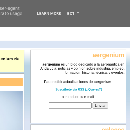
user-agent
erate usage
LEARN MORE
GOT IT
aergenium
genium
vía
aergenium
es un blog dedicado a la aeronáutica en
Andalucía: noticias y opinión sobre industria, empleo,
formación, historia, técnica, y eventos.
Para recibir actualizaciones de
aergenium:
Suscríbete vía RSS
(¿Que es?)
o introduce tu e-mail:
enlaces