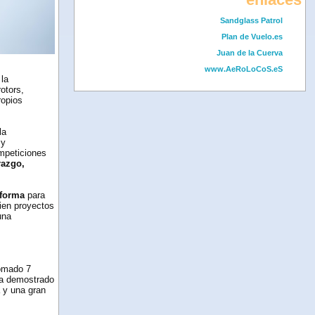
Sandglass Patrol
Plan de Vuelo.es
Juan de la Cuerva
www.AeRoLoCoS.eS
 la
otors,
ropios
la
 y
mpeticiones
razgo,
aforma
para
bien proyectos
una
tomado 7
ha demostrado
 y una gran