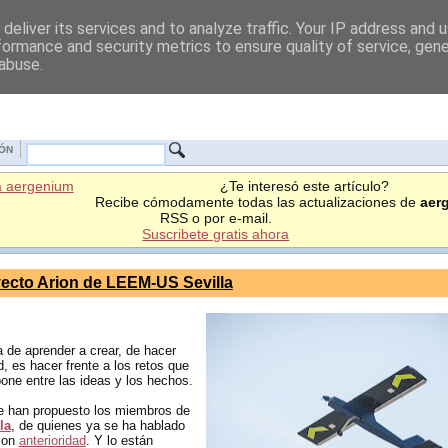
deliver its services and to analyze traffic. Your IP address and 
formance and security metrics to ensure quality of service, gen
 abuse.
IÓN
¿Te interesó este artículo?
Recibe cómodamente todas las actualizaciones de
aer
RSS o por e-mail.
Suscribete gratis ahora
ecto Arion de LEEM-US Sevilla
 de aprender a crear, de hacer
d, es hacer frente a los retos que
rpone entre las ideas y los hechos.
e han propuesto los miembros de
la
, de quienes ya se ha hablado
on
anterioridad
. Y lo están