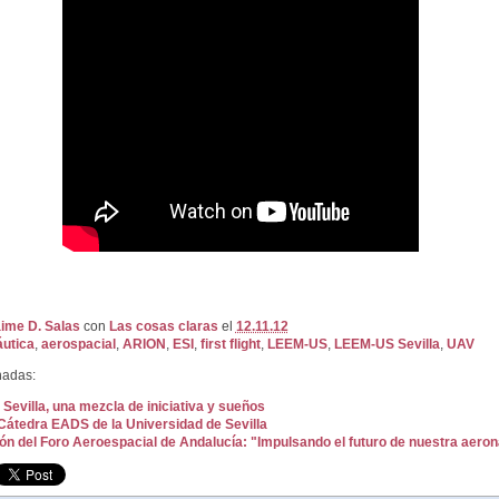
ime D. Salas
con
Las cosas claras
el
12.11.12
utica
,
aerospacial
,
ARION
,
ESI
,
first flight
,
LEEM-US
,
LEEM-US Sevilla
,
UAV
nadas:
evilla, una mezcla de iniciativa y sueños
átedra EADS de la Universidad de Sevilla
ón del Foro Aeroespacial de Andalucía: "Impulsando el futuro de nuestra aeron