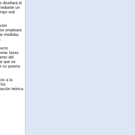
e diseñará el
 mediante un
empo real
vión
o se empleará
mar medidas
.
yecto
meras fases
ento del
ar que se
e su puesta
os a la
los
ación teórica