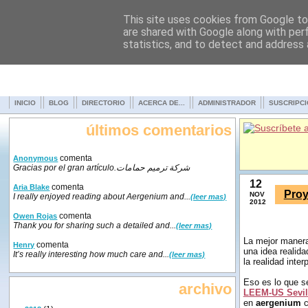
This site uses cookies from Google to 
are shared with Google along with per
statistics, and to detect and address
INICIO
BLOG
DIRECTORIO
ACERCA DE...
ADMINISTRADOR
SUSCRIPC
últimos comentarios
comenta
Anonymous
Gracias por el gran artículo.شركة ترميم حمامات
12
comenta
Aria Blake
Proy
NOV
I really enjoyed reading about Aergenium and...
(leer mas)
2012
comenta
Owen Rojas
Thank you for sharing such a detailed and...
(leer mas)
La mejor manera
comenta
Henry
una idea realida
It’s really interesting how much care and...
(leer mas)
la realidad inte
Eso es lo que s
archivo
LEEM-US Sevil
en
aergenium
c