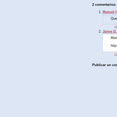
2 comentarios:
Manuel H
Que 
12
Jaime D.
Mano
http
13
Publicar un co