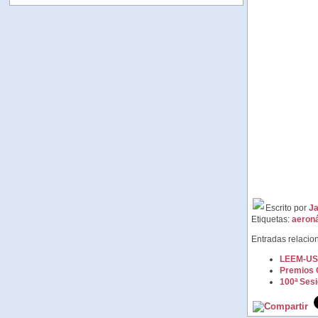
Escrito por
Ja
Etiquetas:
aeroná
Entradas relacio
LEEM-US S
Premios C
100ª Sesi