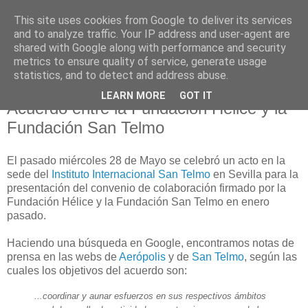
This site uses cookies from Google to deliver its services
and to analyze traffic. Your IP address and user-agent are
shared with Google along with performance and security
metrics to ensure quality of service, generate usage
statistics, and to detect and address abuse.
LEARN MORE
GOT IT
30 mayo 2008
Acuerdo entre la Fundación Hélice y la
Fundación San Telmo
El pasado miércoles 28 de Mayo se celebró un acto en la
sede del
Instituto Internacional San Telmo
en Sevilla para la
presentación del convenio de colaboración firmado por la
Fundación Hélice y la Fundación San Telmo en enero
pasado.
Haciendo una búsqueda en Google, encontramos notas de
prensa en las webs de
Aerópolis
y de
San Telmo
, según las
cuales los objetivos del acuerdo son:
...coordinar y aunar esfuerzos en sus respectivos ámbitos